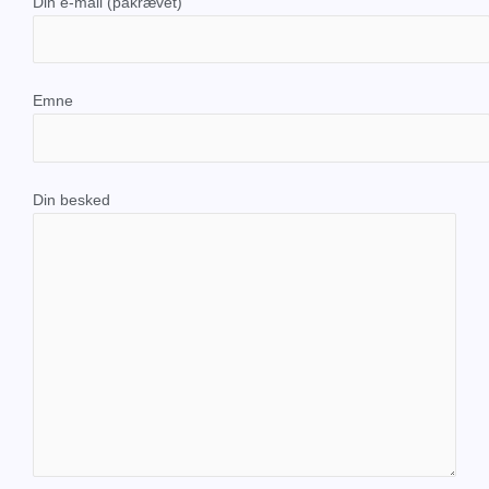
Din e-mail (påkrævet)
Emne
Din besked