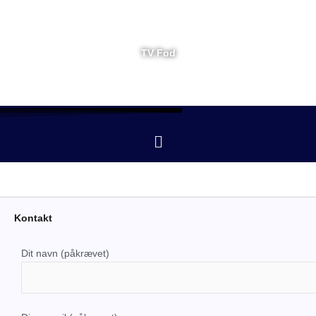
Gå
til
indholdet
TV Fod
Menu
Kontakt
Dit navn (påkrævet)